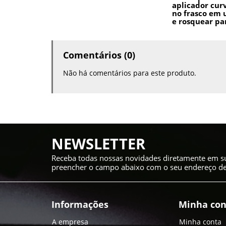
aplicador cur
no frasco em 
e rosquear pa
Comentários (0)
Não há comentários para este produto.
NEWSLETTER
Receba todas nossas novidades diretamente em su
preencher o campo abaixo com o seu endereço de 
Informações
Minha con
A empresa
Minha conta