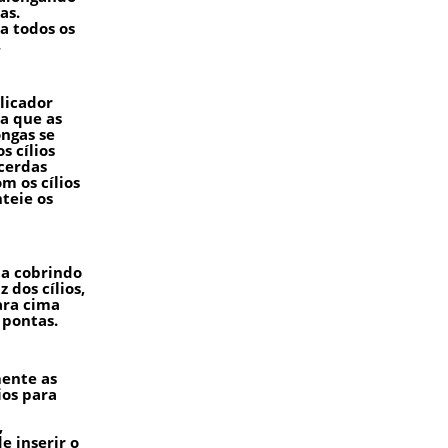
as.
a todos os
.
licador
a que as
ongas se
s cílios
 cerdas
m os cílios
teie os
a cobrindo
z dos cílios,
ara cima
 pontas.
ente as
ios para
,
e inserir o