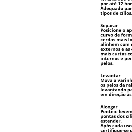
por até 12 hor
Adequado par
tipos de cílios
Separar
Posicione o ap
curvo de form
cerdas mais l
alinhem com o
externos e as
mais curtas co
internos e pen
pelos.
Levantar
Mova a varinh
os pelos da rai
levantando p
em direção às
Alongar
Penteie levem
pontas dos cíl
estender.
Após cada uso
certifique-se d