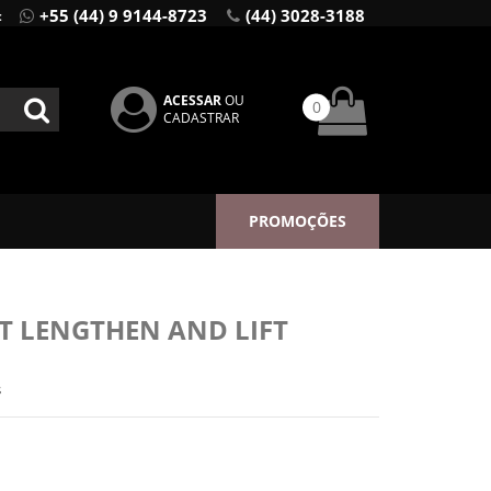
+55 (44) 9 9144-8723
(44) 3028-3188
:
ACESSAR
OU
0
CADASTRAR
PROMOÇÕES
PT LENGTHEN AND LIFT
s