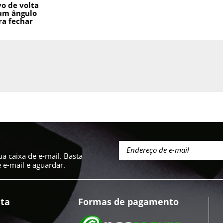
vo de volta
um ângulo
ra fechar
a caixa de e-mail. Basta
e-mail e aguardar.
ta
Formas de pagamento