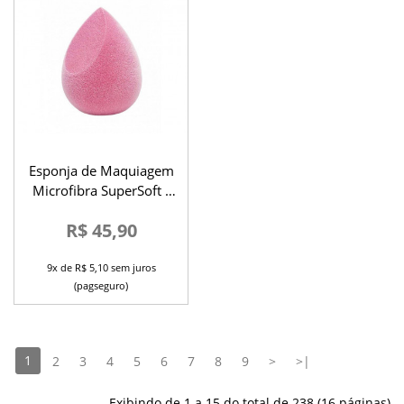
Esponja de Maquiagem
Microfibra SuperSoft -
Sem Látex
R$ 45,90
9x de R$ 5,10 sem juros
(pagseguro)
1
2
3
4
5
6
7
8
9
>
>|
Exibindo de 1 a 15 do total de 238 (16 páginas)