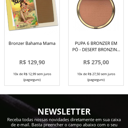
Bronzer Bahama Mama
PUPA 6 BRONZER EM
PÓ - DESERT BRONZING
POWDER
R$ 129,90
R$ 275,00
10x de R$ 12,99 sem juros
10x de R$ 27,50 sem juros
(pagseguro)
(pagseguro)
NEWSLETTER
Receba todas nossas novidades diretamente em sua caixa
de e-mail. Basta preencher o campo abaixo com o seu