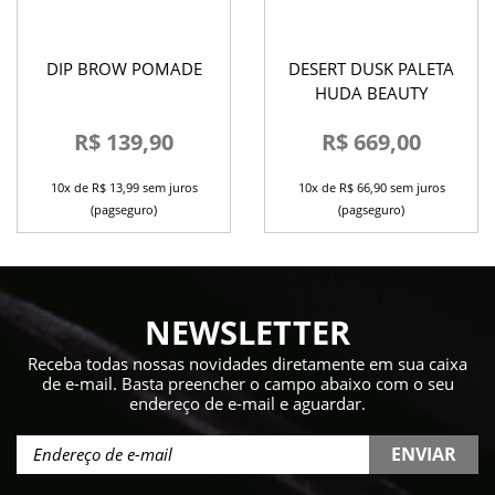
DIP BROW POMADE
DESERT DUSK PALETA
HUDA BEAUTY
R$ 139,90
R$ 669,00
10x de R$ 13,99 sem juros
10x de R$ 66,90 sem juros
(pagseguro)
(pagseguro)
NEWSLETTER
Receba todas nossas novidades diretamente em sua caixa
de e-mail. Basta preencher o campo abaixo com o seu
endereço de e-mail e aguardar.
ENVIAR