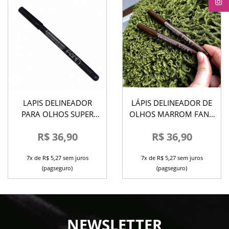
LAPIS DELINEADOR
LÁPIS DELINEADOR DE
PARA OLHOS SUPER
OLHOS MARROM FAND
PRETO A PROVA DAGUA
MAKEUP
R$ 36,90
R$ 36,90
FAND.
7x de R$ 5,27 sem juros
7x de R$ 5,27 sem juros
(pagseguro)
(pagseguro)
NEWSLETTER