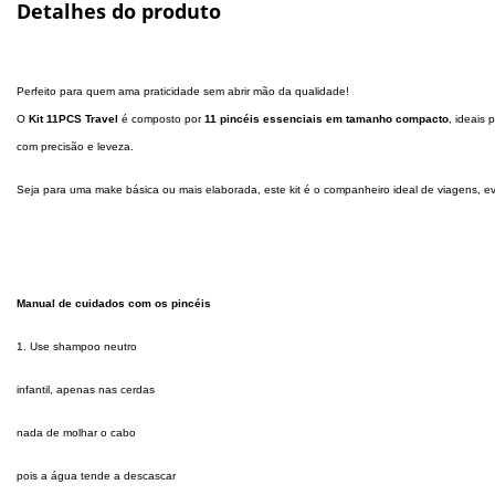
Detalhes do produto
Perfeito para quem ama praticidade sem abrir mão da qualidade!
O
Kit 11PCS Travel
é composto por
11 pincéis essenciais em tamanho compacto
, ideais
com precisão e leveza.
Seja para uma make básica ou mais elaborada, este kit é o companheiro ideal de viagens, ev
Manual de cuidados com os pincéis
1. Use shampoo neutro
infantil, apenas nas cerdas
nada de molhar o cabo
pois a água tende a descascar