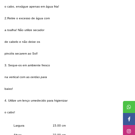
o cabo, enxágue apenas em água fria!
2.Retire o excesso de água com
a toalha! Não utilize secador
de cabelo e não deixe os
pincéis secarem ao Sol!
3. Seque-os em ambiente fresco
na vertical com as
cerdas para
baixo!
4. Utilize um lenço umedecido para higienizar
o cabo!
Largura
15.00 cm
Altura
22.00 cm