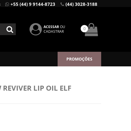
+55 (44) 9 9144-8723
(44) 3028-3188
:
ACESSAR
OU
0
CADASTRAR
PROMOÇÕES
REVIVER LIP OIL ELF