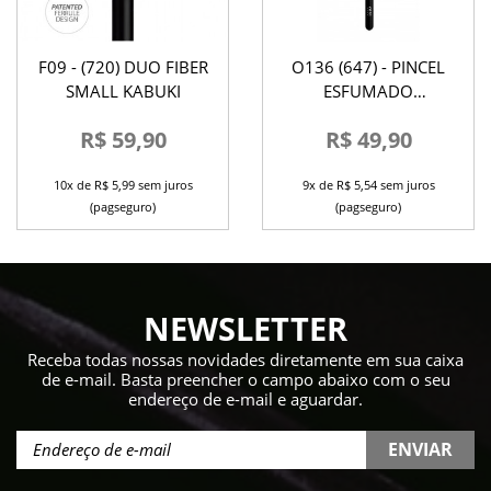
F09 - (720) DUO FIBER
O136 (647) - PINCEL
SMALL KABUKI
ESFUMADO
DAYMAKEUP
R$ 59,90
R$ 49,90
10x de R$ 5,99 sem juros
9x de R$ 5,54 sem juros
(pagseguro)
(pagseguro)
NEWSLETTER
Receba todas nossas novidades diretamente em sua caixa
de e-mail. Basta preencher o campo abaixo com o seu
endereço de e-mail e aguardar.
ENVIAR