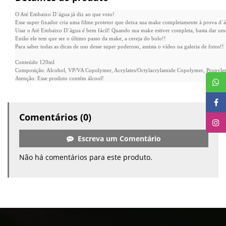
O Até Embaixo D´água já diz ao que veio!
Esse super fixador cria uma filme protetor que deixa sua make completamente à prova d´ág
Usar o Até Embaixo D´água é bem fácil! Quando sua make estiver completa, basta dar uma
Então ele tem que ser o último passo da make, a cereja do bolo!!
Para saber todas as dicas de uso desse super poderoso, assista o vídeo na galeria de fotos!
Conteúdo 120ml
Composição: Alcohol, VP/VA Copolymer, Acrylates/Octylacrylamide Copolymer, Propylen
Atenção: Esse produto contém álcool!
Comentários (0)
Escreva um Comentário
Não há comentários para este produto.