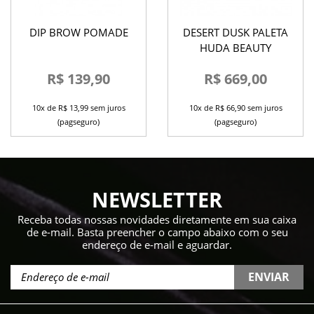
DIP BROW POMADE
DESERT DUSK PALETA
HUDA BEAUTY
R$ 139,90
R$ 669,00
10x de R$ 13,99 sem juros
10x de R$ 66,90 sem juros
(pagseguro)
(pagseguro)
NEWSLETTER
Receba todas nossas novidades diretamente em sua caixa
de e-mail. Basta preencher o campo abaixo com o seu
endereço de e-mail e aguardar.
ENVIAR