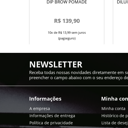
W GLUE
DIP BROW POMADE
DILU
HA
R$ 139,90
os
10x de R$ 13,99 sem juros
(pagseguro)
NEWSLETTER
Receba todas nossas novidades diretamente em su
preencher o campo abaixo com o seu endereço de 
Informações
Minha con
A empresa
Minha conta
Informações de entrega
Histórico de 
Política de privacidade
Lista de dese