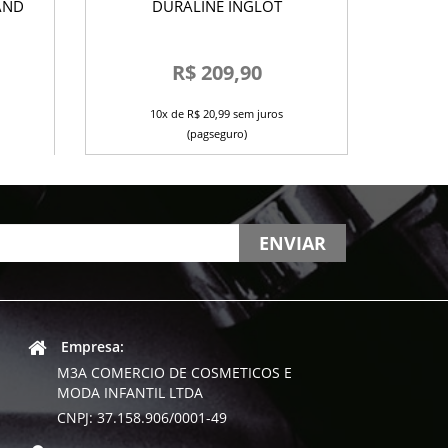
F
DE PINCEIS FAND
DURALINE INGLOT
R$ 209,90
10x de R$ 20,99 sem juros
(pagseguro)
ENVIAR
Empresa:
M3A COMERCIO DE COSMETICOS E
MODA INFANTIL LTDA
CNPJ: 37.158.906/0001-49