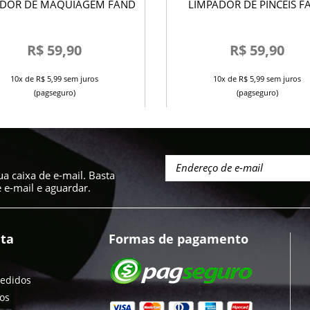
IDOR DE MAQUIAGEM FAND
LIMPADOR 
R$ 59,90
R$ 59,90
10x de R$ 5,99 sem juros
10x de R$ 5,99 sem juros
(pagseguro)
(pagseguro)
a caixa de e-mail. Basta
e-mail e aguardar.
ta
Formas de pagamento
pedidos
jos