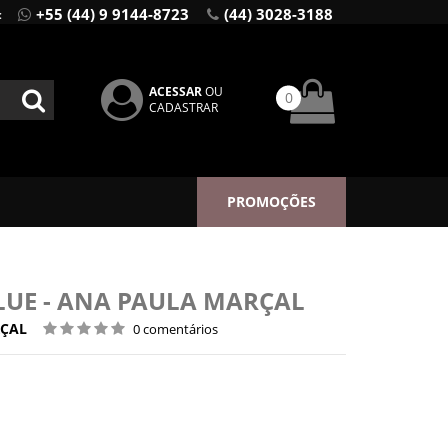
+55 (44) 9 9144-8723
(44) 3028-3188
:
ACESSAR
OU
0
CADASTRAR
PROMOÇÕES
LUE - ANA PAULA MARÇAL
ÇAL
0 comentários