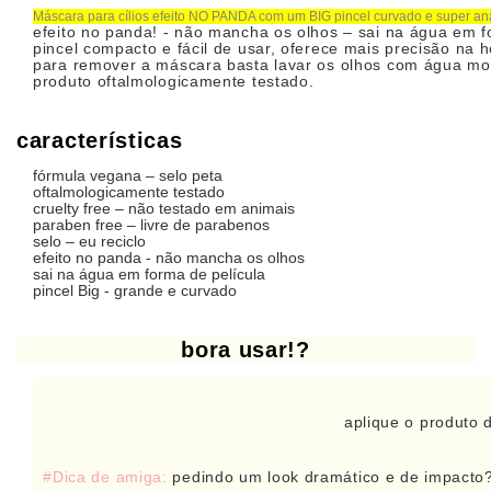
Máscara para cílios efeito NO PANDA com um BIG pincel curvado e super an
efeito no panda! - não mancha os olhos – sai na água em f
pincel compacto e fácil de usar, oferece mais precisão na h
para remover a máscara basta lavar os olhos com água mor
produto oftalmologicamente testado.
características
fórmula vegana – selo peta
oftalmologicamente testado
cruelty free – não testado em animais
paraben free – livre de parabenos
selo – eu reciclo
efeito no panda - não mancha os olhos
sai na água em forma de película
pincel Big - grande e curvado
bora usar!?
aplique o produto 
#Dica de amiga:
pedindo um look dramático e de impacto?