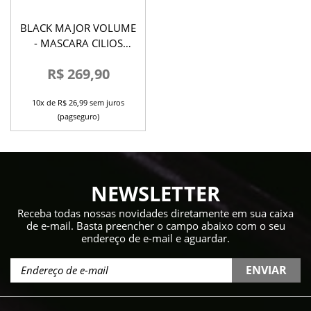
BLACK MAJOR VOLUME
- MASCARA CILIOS
PATRICK TA
R$ 269,90
10x de R$ 26,99 sem juros
(pagseguro)
NEWSLETTER
Receba todas nossas novidades diretamente em sua caixa
de e-mail. Basta preencher o campo abaixo com o seu
endereço de e-mail e aguardar.
ENVIAR