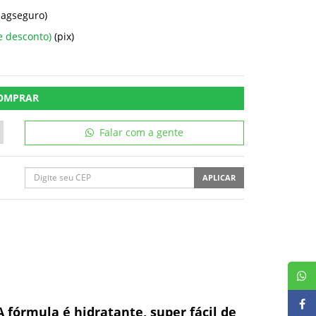
pagseguro)
e desconto)
(pix)
OMPRAR
Falar com a gente
APLICAR
 fórmula é hidratante, super fácil de