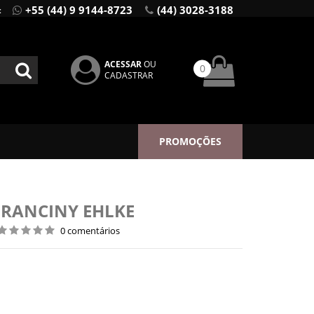
+55 (44) 9 9144-8723
(44) 3028-3188
:
ACESSAR
OU
0
CADASTRAR
PROMOÇÕES
 FRANCINY EHLKE
0 comentários