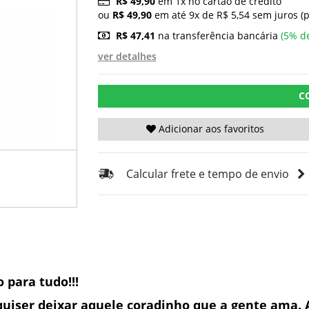
R$ 49,90
em 1x no cartão de crédito
ou
R$ 49,90
em até 9x de R$ 5,54 sem juros (
R$ 47,41
na transferência bancária
(5% d
ver detalhes
C
Adicionar aos favoritos
Calcular frete e tempo de envio
 para tudo!!!
quiser deixar aquele coradinho que a gente ama. A