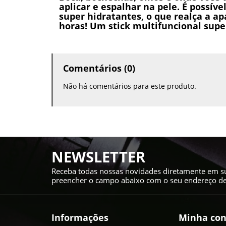
aplicar e espalhar na pele. É possív
super hidratantes, o que realça a 
horas! Um stick multifuncional super
Comentários (0)
Não há comentários para este produto.
NEWSLETTER
Receba todas nossas novidades diretamente em su
preencher o campo abaixo com o seu endereço de 
Informações
Minha con