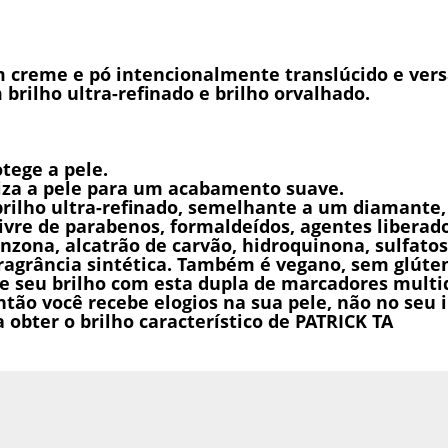
creme e pó intencionalmente translúcido e versát
brilho ultra-refinado e brilho orvalhado.
tege a pele.
viza a pele para um acabamento suave.
rilho ultra-refinado, semelhante a um diamante, 
Livre de parabenos, formaldeídos, agentes liberado
nzona, alcatrão de carvão, hidroquinona, sulfatos 
agrância sintética. Também é vegano, sem glúte
ne seu brilho com esta dupla de marcadores mult
ão você recebe elogios na sua pele, não no seu 
bter o brilho característico de PATRICK TA