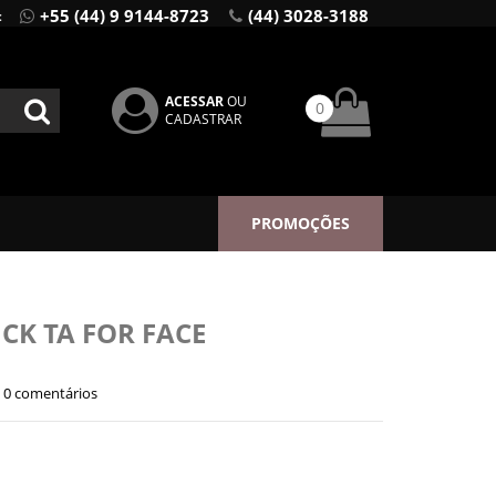
+55 (44) 9 9144-8723
(44) 3028-3188
:
ACESSAR
OU
0
CADASTRAR
PROMOÇÕES
CK TA FOR FACE
0 comentários