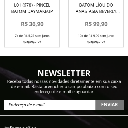
L01 (678) - PINCEL
BATOM LÍQUIDO
BATOM DAYMAKEUP
ANASTASIA BEVERLY
HILLS
R$ 36,90
R$ 99,90
7x de R$ 5,27 sem juros
10x de R$ 9,99 sem juros
(pagseguro)
(pagseguro)
NEWSLETTER
Receba todas nossas novidades diretamente em sua caixa
de e-mail. Basta preencher o campo abaixo com o seu
endereço de e-mail e aguardar.
ENVIAR